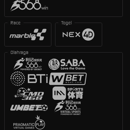
Race
Togel
Olahraga