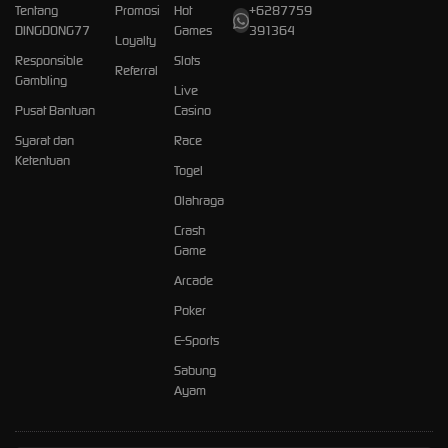
Tentang
Promosi
Hot
+6287759
DINGDONG77
Games
391364
Loyalty
Responsible
Slots
Referral
Gambling
Live
Pusat Bantuan
Casino
Syarat dan
Race
Ketentuan
Togel
Olahraga
Crash
Game
Arcade
Poker
E-Sports
Sabung
Ayam