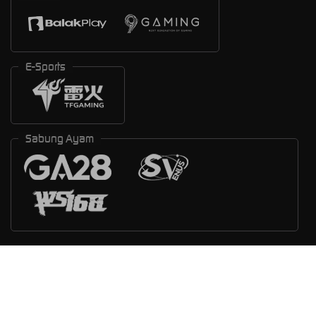
E-Sports
Sabung Ayam