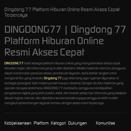
Dingdong 77 Platform Hiburan Online Resmi Akses Cepat
Terpercaya
DINGDONG77 | Dingdong 77
Platform Hiburan Online
Resmi Akses Cepat
DINGDONG77
hadir sebagai platform hiburan online yang mengutamakan akses cepat,
tampilan ringan, dan informasi yang mudah dipahami. Melalui halaman resmi ini, pengguna
dapat menemukan panduan akses, pembaruan layanan, serta arahan singkat untuk
mengenal fitur yang tersedia.
Dingdong 77
juga dirancang agar nyaman digunakan di
berbagai perangkat, baik melalui ponsel maupun desktop. Dengan struktur halaman yang
rapi dan navigasi sederhana, DINGDONG77 membantu pengguna mendapatkan
pengalaman digital yang lebih praktis, stabil, dan terarah setiap hari. Informasi yang disajikan
dibuat ringkas, relevan, dan diperbarui secara berkala supaya pengguna lebih mudah
mengikuti perkembangan layanan terbaru dengan akses resmi terpercaya.
Kebijaksanaan
Platform
Kategori
Dukungan
Komunitas