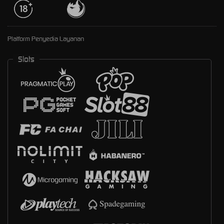
Platform Penyedia Layanan
Slots